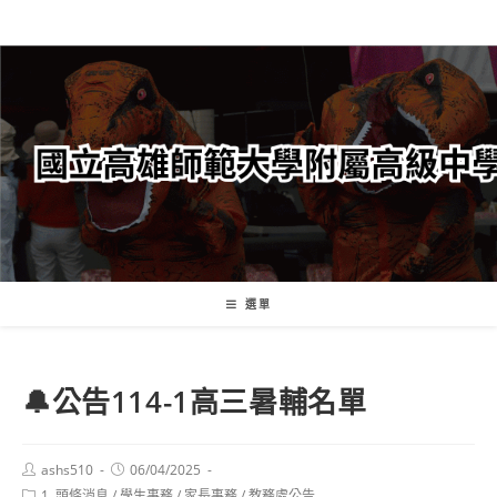
跳
轉
至
主
要
內
容
選單
🔔公告114-1高三暑輔名單
Post
Post
ashs510
06/04/2025
author:
published:
Post
1. 頭條消息
/
學生事務
/
家長事務
/
教務處公告