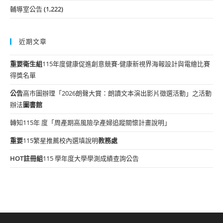
輔導室公告
(1,222)
近期文章
重要
衛生組
115年度健康促進創意競賽-健康新視界海報設計與電繪比賽
得獎名單
公告
高市圖辦理「2026朗聲大賞：朗讀文本演出影片徵選活動」之活動
辦法
圖書館
轉知115年 度「周產期高風險孕產婦追蹤關懷計畫說明」
重要
115繁星推薦校內選填說明
教務處
HOT
註冊組
115 學年度大學學測成績查詢公告