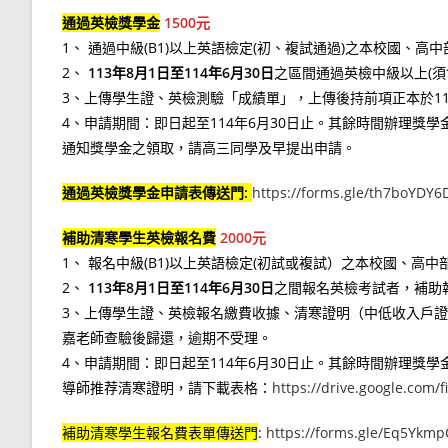
通過英檢獎學金
1500元
1、 通過中級(B1)以上英語檢定(初、複試通過)之本校國、
2、
113年8月1日至114年6月30日
之區間通過英檢中級以上(須
3、上傳學生證、英檢測驗「成績單」，上傳後持前項正本於11
4、申請期間：即日起至114年6月30日止。其餘時間辦理獎學
通知獎學金之領取，請高三同學及早提出申請。
通過英檢獎學金
申請表傳送門:
https://forms.gle/th7boYDY6
補助清寒學生英檢報名費
2000元
1、 報名中級(B1)以上英語檢定(初試或複試）之本校國、高
2、
113年8月1日至114年6月30日
之間報名英檢考試者，補助報
3、上傳學生證、英檢報名繳費收據、清寒證明（中低收入戶證明
嘉老師查驗後歸還，逾期不受理。
4、申請期間：即日起至114年6月30日止。其餘時間辦理獎
導師推荐清寒證明，請下載表格：
https://drive.google.co
補助清寒學生報名費表單傳送門
:
https://forms.gle/Eq5Ykm