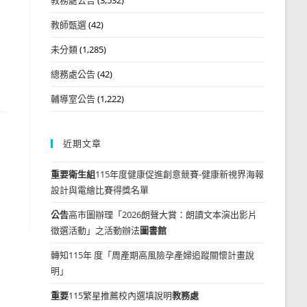
教師甄選
(42)
未分類
(1,285)
總務處公告
(42)
輔導室公告
(1,222)
近期文章
重要
衛生組
115年度健康促進創意競賽-健康新視界海報
設計與電繪比賽得獎名單
公告
高市圖辦理「2026朗聲大賞：朗讀文本演出影片
徵選活動」之活動辦法
圖書館
轉知115年 度「周產期高風險孕產婦追蹤關懷計畫說
明」
重要
115繁星推薦校內選填說明
教務處