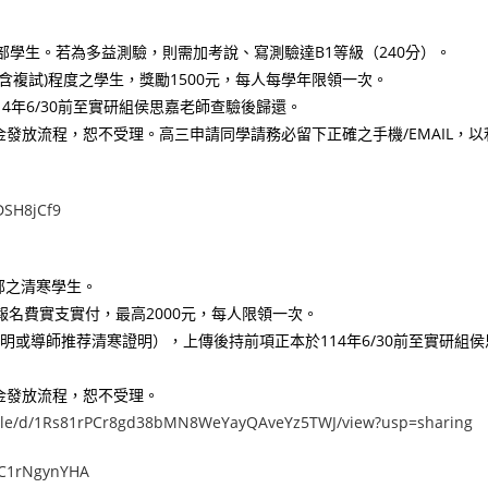
高中部學生。若為多益測驗，則需加考說、寫測驗達B1等級（240分）。
含複試)程度之學生，獎勵1500元，每人每學年限領一次。
4年6/30前至實研組侯思嘉老師查驗後歸還。
金發放流程，恕不受理。高三申請同學請務必留下正確之手機/EMAIL，以
DSH8jCf9
中部之清寒學生。
名費實支實付，最高2000元，每人限領一次。
或導師推荐清寒證明），上傳後持前項正本於114年6/30前至實研組侯
學金發放流程，恕不受理。
m/file/d/1Rs81rPCr8gd38bMN8WeYayQAveYz5TWJ/view?usp=sharing
pC1rNgynYHA