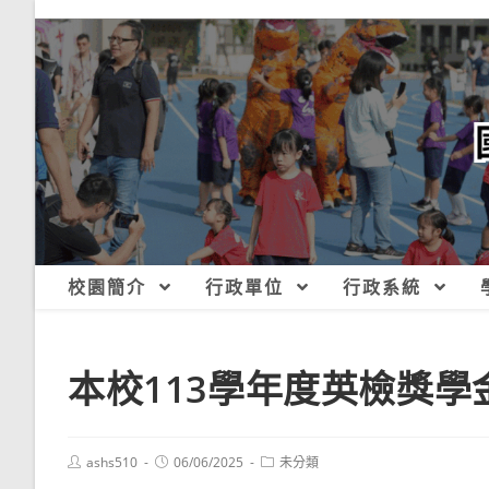
跳
轉
至
主
要
內
容
校園簡介
行政單位
行政系統
本校113學年度英檢獎學
Post
Post
Post
ashs510
06/06/2025
未分類
author:
published:
category: