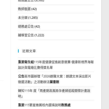
教師甄選
(42)
未分類
(1,285)
總務處公告
(42)
輔導室公告
(1,222)
近期文章
重要
衛生組
115年度健康促進創意競賽-健康新視界海報
設計與電繪比賽得獎名單
公告
高市圖辦理「2026朗聲大賞：朗讀文本演出影片
徵選活動」之活動辦法
圖書館
轉知115年 度「周產期高風險孕產婦追蹤關懷計畫說
明」
重要
115繁星推薦校內選填說明
教務處