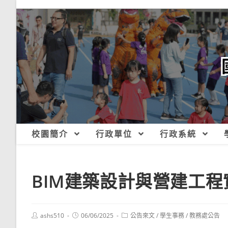
跳
轉
至
主
要
內
容
校園簡介
行政單位
行政系統
BIM建築設計與營建工程
Post
Post
Post
ashs510
06/06/2025
公告來文
/
學生事務
/
教務處公告
author:
published:
category: