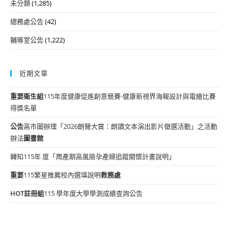
未分類
(1,285)
總務處公告
(42)
輔導室公告
(1,222)
近期文章
重要
衛生組
115年度健康促進創意競賽-健康新視界海報設計與電繪比賽
得獎名單
公告
高市圖辦理「2026朗聲大賞：朗讀文本演出影片徵選活動」之活動
辦法
圖書館
轉知115年 度「周產期高風險孕產婦追蹤關懷計畫說明」
重要
115繁星推薦校內選填說明
教務處
HOT
註冊組
115 學年度大學學測成績查詢公告