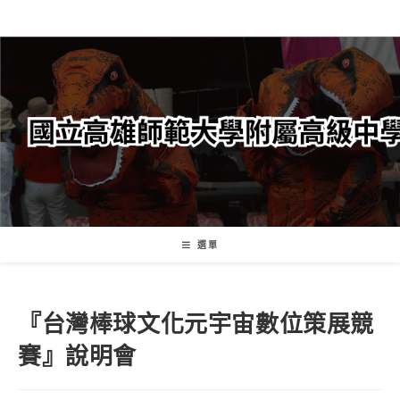
跳
轉
至
主
要
內
容
選單
『台灣棒球文化元宇宙數位策展競
賽』說明會