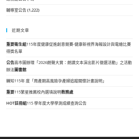
輔導室公告
(1,222)
近期文章
重要
衛生組
115年度健康促進創意競賽-健康新視界海報設計與電繪比賽
得獎名單
公告
高市圖辦理「2026朗聲大賞：朗讀文本演出影片徵選活動」之活動
辦法
圖書館
轉知115年 度「周產期高風險孕產婦追蹤關懷計畫說明」
重要
115繁星推薦校內選填說明
教務處
HOT
註冊組
115 學年度大學學測成績查詢公告