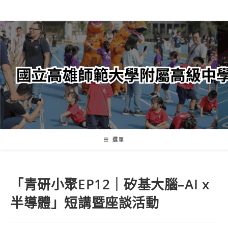
跳
轉
至
主
要
內
容
選單
「青研小聚EP12｜矽基大腦–AI x
半導體」短講暨座談活動