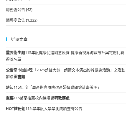
總務處公告
(42)
輔導室公告
(1,222)
近期文章
重要
衛生組
115年度健康促進創意競賽-健康新視界海報設計與電繪比賽
得獎名單
公告
高市圖辦理「2026朗聲大賞：朗讀文本演出影片徵選活動」之活動
辦法
圖書館
轉知115年 度「周產期高風險孕產婦追蹤關懷計畫說明」
重要
115繁星推薦校內選填說明
教務處
HOT
註冊組
115 學年度大學學測成績查詢公告