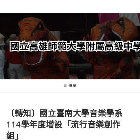
跳
轉
至
主
要
內
容
選單
〔轉知〕國立臺南大學音樂學系
114學年度增設「流行音樂創作
組」