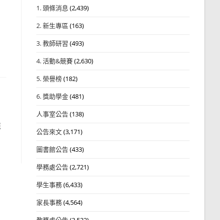
1. 頭條消息
(2,439)
2. 新生專區
(163)
3. 教師研習
(493)
4. 活動&競賽
(2,630)
5. 榮譽榜
(182)
6. 獎助學金
(481)
人事室公告
(138)
推
公告來文
(3,171)
圖書館公告
(433)
學務處公告
(2,721)
學生事務
(6,433)
家長事務
(4,564)
教務處公告
(3,532)