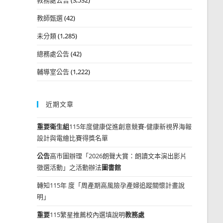
教師甄選
(42)
未分類
(1,285)
總務處公告
(42)
輔導室公告
(1,222)
近期文章
重要
衛生組
115年度健康促進創意競賽-健康新視界海報
設計與電繪比賽得獎名單
公告
高市圖辦理「2026朗聲大賞：朗讀文本演出影片
徵選活動」之活動辦法
圖書館
轉知115年 度「周產期高風險孕產婦追蹤關懷計畫說
明」
重要
115繁星推薦校內選填說明
教務處