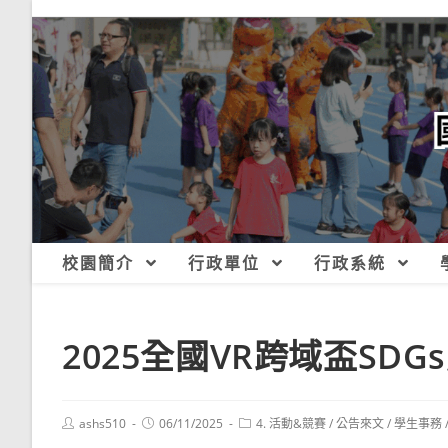
跳
轉
至
主
要
內
容
校園簡介
行政單位
行政系統
2025全國VR跨域盃SD
Post
Post
Post
ashs510
06/11/2025
4. 活動&競賽
/
公告來文
/
學生事務
author:
published:
category: