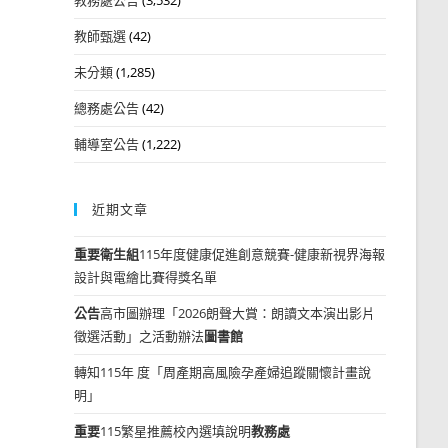
教師甄選
(42)
未分類
(1,285)
總務處公告
(42)
輔導室公告
(1,222)
近期文章
重要
衛生組
115年度健康促進創意競賽-健康新視界海報
設計與電繪比賽得獎名單
公告
高市圖辦理「2026朗聲大賞：朗讀文本演出影片
徵選活動」之活動辦法
圖書館
轉知115年 度「周產期高風險孕產婦追蹤關懷計畫說
明」
重要
115繁星推薦校內選填說明
教務處