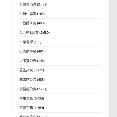
1. 頭條消息
(2,439)
2. 新生專區
(163)
3. 教師研習
(493)
4. 活動&競賽
(2,630)
5. 榮譽榜
(182)
6. 獎助學金
(481)
人事室公告
(138)
公告來文
(3,171)
圖書館公告
(433)
學務處公告
(2,721)
農
學生事務
(6,433)
家長事務
(4,564)
教務處公告
(3,532)