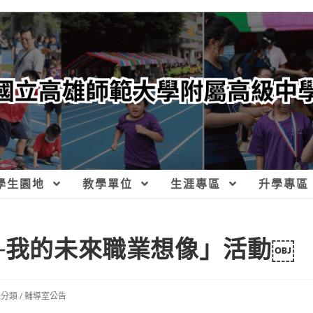
學生園地
教學單位
生涯專區
升學專區
──我的未來職業想像」活動￼
未分類
/
輔導室公告