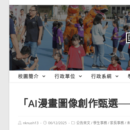
跳
轉
至
主
要
內
容
校園簡介
行政單位
行政系統
「AI漫畫圖像創作甄選
Post
Post
Post
nknush13
06/12/2025
公告來文
/
學生事務
/
家長事務
/
author:
published:
category: