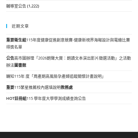
輔導室公告
(1,222)
近期文章
重要
衛生組
115年度健康促進創意競賽-健康新視界海報設計與電繪比賽
得獎名單
公告
高市圖辦理「2026朗聲大賞：朗讀文本演出影片徵選活動」之活動
辦法
圖書館
轉知115年 度「周產期高風險孕產婦追蹤關懷計畫說明」
重要
115繁星推薦校內選填說明
教務處
HOT
註冊組
115 學年度大學學測成績查詢公告