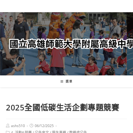
跳
轉
至
主
要
內
容
選單
2025全國低碳生活企劃專題競賽
Post
Post
ashs510
06/12/2025
author:
published:
Post
4. 活動&競賽
/
公告來文
/
學生事務
/
教務處公告