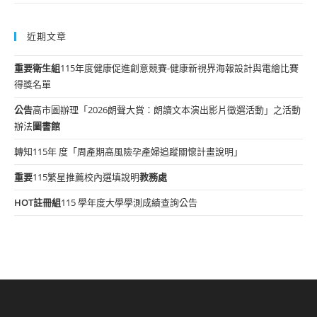
近期文章
重要
衛生組
115年度健康促進創意競賽-健康新視界海報設計與電繪比賽
得獎名單
公告
高市圖辦理「2026朗聲大賞：朗讀文本演出影片徵選活動」之活動
辦法
圖書館
轉知115年 度「周產期高風險孕產婦追蹤關懷計畫說明」
重要
115繁星推薦校內選填說明
教務處
HOT
註冊組
115 學年度大學學測成績查詢公告