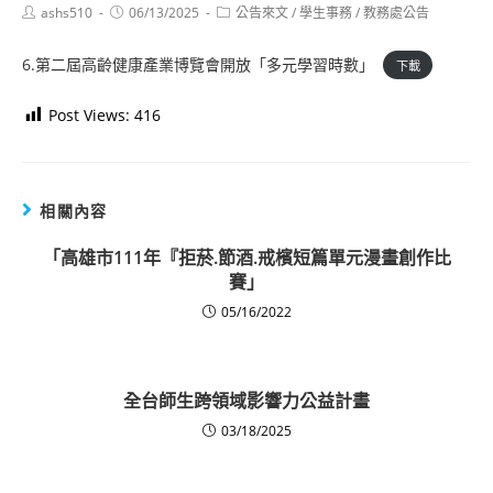
Post
Post
Post
ashs510
06/13/2025
公告來文
/
學生事務
/
教務處公告
author:
published:
category:
6.第二屆高齡健康產業博覽會開放「多元學習時數」
下載
Post Views:
416
相關內容
「高雄市111年『拒菸.節酒.戒檳短篇單元漫畫創作比
賽」
05/16/2022
全台師生跨領域影響力公益計畫
03/18/2025