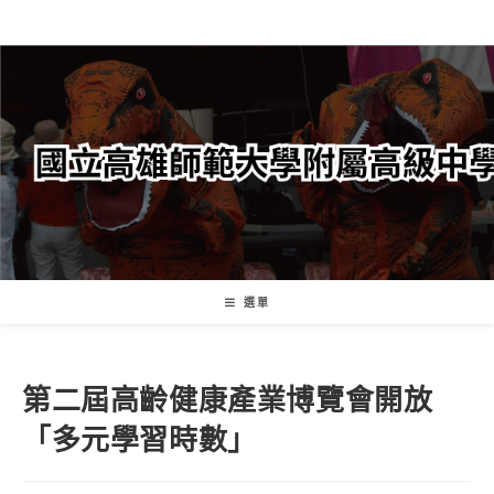
跳
轉
至
主
要
內
容
選單
第二屆高齡健康產業博覽會開放
「多元學習時數」