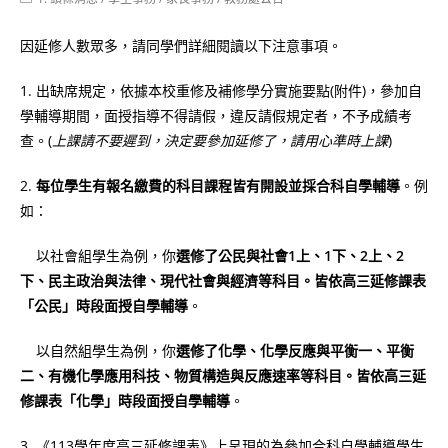
category:
因延修人數眾多，請同學們詳細閱讀以下注意事項。
1. 出缺席規定，依據本校重修及補修學分實施要點(附件)，參加自
學輔導期間，面授指導不得請假，違反請假規定者，不予成績考
查。(
上課請不要遲到，決定要參加延修了，請用心準時上課
)
2.
每位學生有報名繳費的科目課程皆有開設並採合科自學輔導
。例
如：
以社會組學生為例，你
選修了公民與社會1上、1下、2上、2
下、民主政治與法律、現代社會與經濟等科目。皆依高三延修課表
「公民」時段面授自學輔導
。
以自然組學生為例，你
選修了化學、化學反應與平衡一、平衡
二、有機化學應用科技、物質構造與反應速率等科目。皆依高三延
修課表「化學」時段面授自學輔導
。
3. 《113學年度高三延修課表》上呈現的為參加合科自學輔導學生