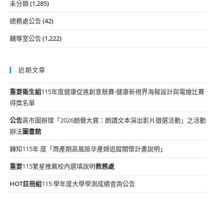
未分類
(1,285)
總務處公告
(42)
輔導室公告
(1,222)
近期文章
重要
衛生組
115年度健康促進創意競賽-健康新視界海報設計與電繪比賽
得獎名單
公告
高市圖辦理「2026朗聲大賞：朗讀文本演出影片徵選活動」之活動
辦法
圖書館
轉知115年 度「周產期高風險孕產婦追蹤關懷計畫說明」
重要
115繁星推薦校內選填說明
教務處
HOT
註冊組
115 學年度大學學測成績查詢公告