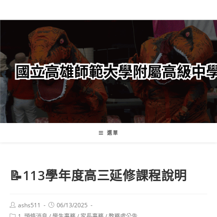
跳
轉
至
主
要
內
容
選單
📝113學年度高三延修課程說明
Post
Post
ashs511
06/13/2025
author:
published:
Post
1. 頭條消息
/
學生事務
/
家長事務
/
教務處公告