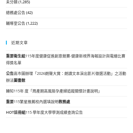
未分類
(1,285)
總務處公告
(42)
輔導室公告
(1,222)
近期文章
重要
衛生組
115年度健康促進創意競賽-健康新視界海報設計與電繪比賽
得獎名單
公告
高市圖辦理「2026朗聲大賞：朗讀文本演出影片徵選活動」之活動
辦法
圖書館
轉知115年 度「周產期高風險孕產婦追蹤關懷計畫說明」
重要
115繁星推薦校內選填說明
教務處
HOT
註冊組
115 學年度大學學測成績查詢公告