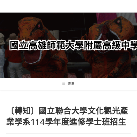
跳
轉
至
主
要
內
容
選單
〔轉知〕國立聯合大學文化觀光產
業學系114學年度進修學士班招生