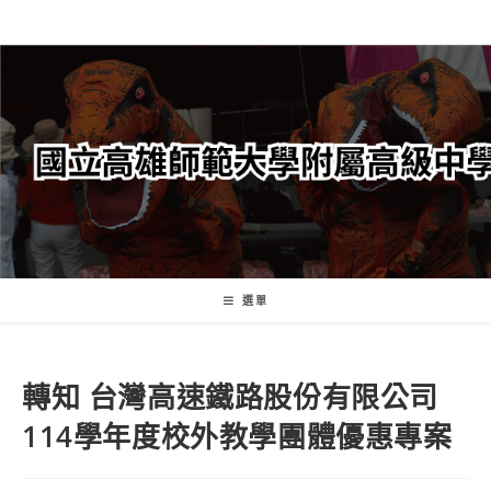
跳
轉
至
主
要
內
容
選單
轉知 台灣高速鐵路股份有限公司
114學年度校外教學團體優惠專案