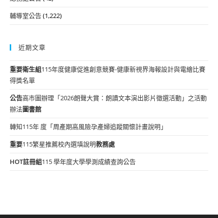
輔導室公告
(1,222)
近期文章
重要
衛生組
115年度健康促進創意競賽-健康新視界海報設計與電繪比賽
得獎名單
公告
高市圖辦理「2026朗聲大賞：朗讀文本演出影片徵選活動」之活動
辦法
圖書館
轉知115年 度「周產期高風險孕產婦追蹤關懷計畫說明」
重要
115繁星推薦校內選填說明
教務處
HOT
註冊組
115 學年度大學學測成績查詢公告