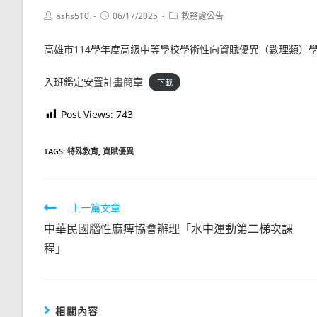
Post
Post
Post
ashs510
06/17/2025
教務處公告
author:
published:
category:
高雄市114學年度高級中等學校學術性向資賦優異（數理類）
入班鑑定安置計畫簡章
下載
Post Views:
743
TAGS:
特殊教育
,
資賦優異
Read
上一篇文章
more
中華民國腦性麻痺協會辦理「水中運動第二梯次課
articles
程」
相關內容