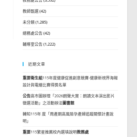
教師甄選
(42)
未分類
(1,285)
總務處公告
(42)
輔導室公告
(1,222)
近期文章
重要
衛生組
115年度健康促進創意競賽-健康新視界海報
設計與電繪比賽得獎名單
公告
高市圖辦理「2026朗聲大賞：朗讀文本演出影片
徵選活動」之活動辦法
圖書館
轉知115年 度「周產期高風險孕產婦追蹤關懷計畫說
明」
重要
115繁星推薦校內選填說明
教務處