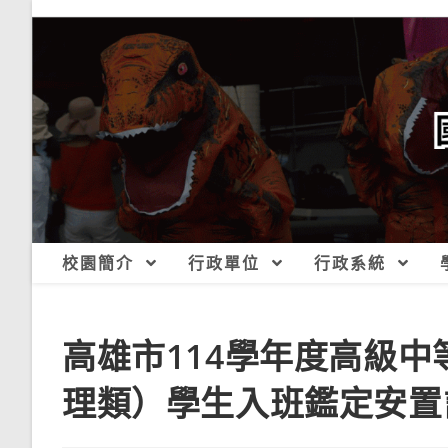
跳
轉
至
主
要
內
容
校園簡介
行政單位
行政系統
高雄市114學年度高級中
理類）學生入班鑑定安置