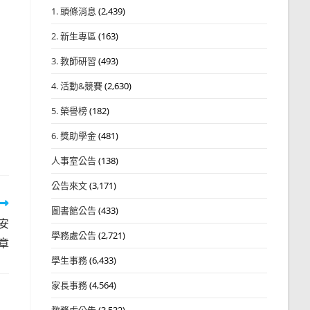
1. 頭條消息
(2,439)
2. 新生專區
(163)
3. 教師研習
(493)
4. 活動&競賽
(2,630)
5. 榮譽榜
(182)
6. 獎助學金
(481)
人事室公告
(138)
公告來文
(3,171)
圖書館公告
(433)
安
學務處公告
(2,721)
章
學生事務
(6,433)
家長事務
(4,564)
教務處公告
(3,532)