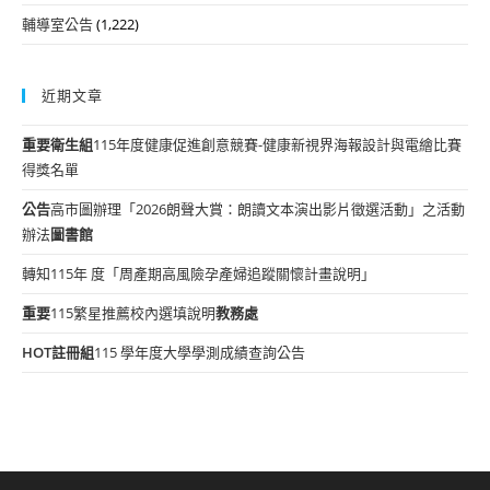
輔導室公告
(1,222)
近期文章
重要
衛生組
115年度健康促進創意競賽-健康新視界海報設計與電繪比賽
得獎名單
公告
高市圖辦理「2026朗聲大賞：朗讀文本演出影片徵選活動」之活動
辦法
圖書館
轉知115年 度「周產期高風險孕產婦追蹤關懷計畫說明」
重要
115繁星推薦校內選填說明
教務處
HOT
註冊組
115 學年度大學學測成績查詢公告