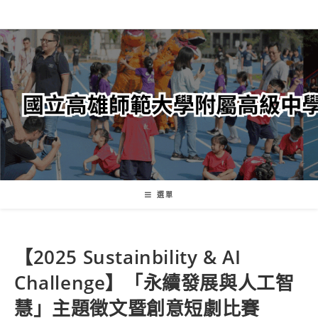
跳
轉
至
主
要
內
容
選單
【2025 Sustainbility & AI
Challenge】「永續發展與人工智
慧」主題徵文暨創意短劇比賽