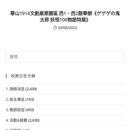
華山1914文創產業園區 西1、西2館舉辦《ゲゲゲの鬼
太郎 妖怪100物語特展》
03/06/2023
Search
for:
校務公告分類
1. 頭條消息
(2,439)
2. 新生專區
(163)
3. 教師研習
(493)
4. 活動&競賽
(2,630)