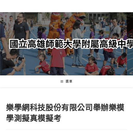
跳
轉
至
主
要
內
容
選單
樂學網科技股份有限公司舉辦樂模
學測擬真模擬考