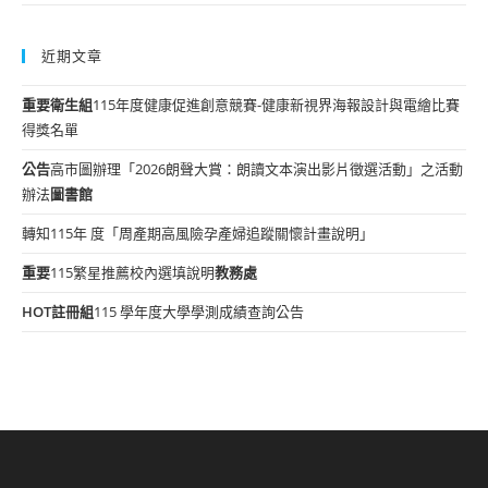
近期文章
重要
衛生組
115年度健康促進創意競賽-健康新視界海報設計與電繪比賽
得獎名單
公告
高市圖辦理「2026朗聲大賞：朗讀文本演出影片徵選活動」之活動
辦法
圖書館
轉知115年 度「周產期高風險孕產婦追蹤關懷計畫說明」
重要
115繁星推薦校內選填說明
教務處
HOT
註冊組
115 學年度大學學測成績查詢公告