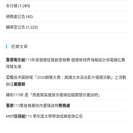
未分類
(1,285)
總務處公告
(42)
輔導室公告
(1,222)
近期文章
重要
衛生組
115年度健康促進創意競賽-健康新視界海報設計與電繪比賽
得獎名單
公告
高市圖辦理「2026朗聲大賞：朗讀文本演出影片徵選活動」之活動
辦法
圖書館
轉知115年 度「周產期高風險孕產婦追蹤關懷計畫說明」
重要
115繁星推薦校內選填說明
教務處
HOT
註冊組
115 學年度大學學測成績查詢公告