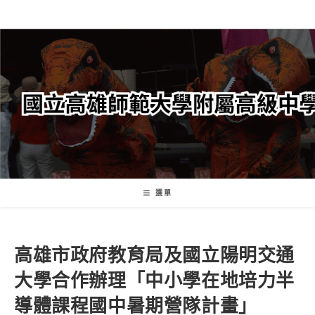
跳
轉
至
主
要
內
容
選單
高雄市政府教育局及國立陽明交通
大學合作辦理「中小學在地培力半
導體課程國中暑期營隊計畫」