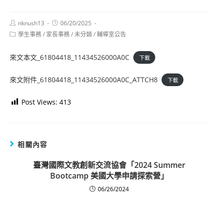
Post
Post
nknush13
06/20/2025
author:
published:
Post
學生事務
/
家長事務
/
未分類
/
輔導室公告
category:
來文本文_61804418_11434526000A0C
下載
來文附件_61804418_11434526000A0C_ATTCH8
下載
Post Views:
413
相關內容
臺灣國際文教創新交流協會「2024 Summer
Bootcamp 美國大學申請探索營」
06/26/2024