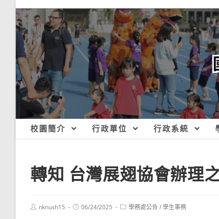
跳
轉
至
主
要
內
容
校園簡介
行政單位
行政系統
轉知 台灣展翅協會辦理之
Post
Post
Post
nknush15
06/24/2025
學務處公告
/
學生事務
author:
published:
category: