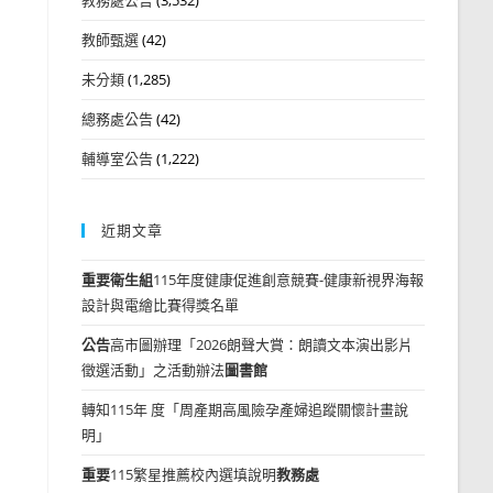
教師甄選
(42)
未分類
(1,285)
總務處公告
(42)
輔導室公告
(1,222)
近期文章
重要
衛生組
115年度健康促進創意競賽-健康新視界海報
設計與電繪比賽得獎名單
公告
高市圖辦理「2026朗聲大賞：朗讀文本演出影片
徵選活動」之活動辦法
圖書館
轉知115年 度「周產期高風險孕產婦追蹤關懷計畫說
明」
重要
115繁星推薦校內選填說明
教務處