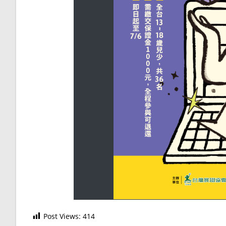
Post Views:
414