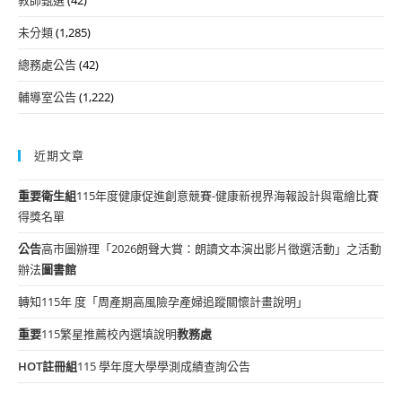
未分類
(1,285)
總務處公告
(42)
輔導室公告
(1,222)
近期文章
重要
衛生組
115年度健康促進創意競賽-健康新視界海報設計與電繪比賽
得獎名單
公告
高市圖辦理「2026朗聲大賞：朗讀文本演出影片徵選活動」之活動
辦法
圖書館
轉知115年 度「周產期高風險孕產婦追蹤關懷計畫說明」
重要
115繁星推薦校內選填說明
教務處
HOT
註冊組
115 學年度大學學測成績查詢公告