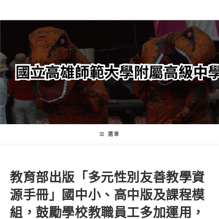
跳
轉
至
主
要
內
容
選單
教育部出版「多元性別友善教學資
源手冊」國中小、高中版及課程模
組，鼓勵學校教職員工多加運用，