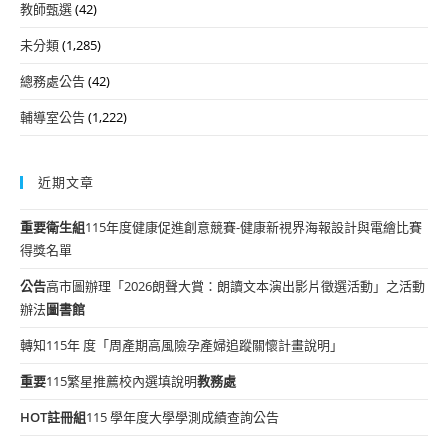
教師甄選
(42)
未分類
(1,285)
總務處公告
(42)
輔導室公告
(1,222)
近期文章
重要
衛生組
115年度健康促進創意競賽-健康新視界海報設計與電繪比賽
得獎名單
公告
高市圖辦理「2026朗聲大賞：朗讀文本演出影片徵選活動」之活動
辦法
圖書館
轉知115年 度「周產期高風險孕產婦追蹤關懷計畫說明」
重要
115繁星推薦校內選填說明
教務處
HOT
註冊組
115 學年度大學學測成績查詢公告