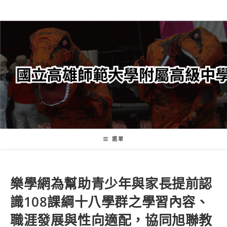
跳
轉
至
主
要
內
容
選單
樂學網為幫助青少年與家長提前認
識108課綱十八學群之學習內容、
職涯發展與性向適配，協同旭聯教