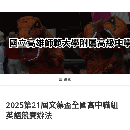
跳
轉
至
主
要
內
容
選單
2025第21屆文藻盃全國高中職組
英語競賽辦法