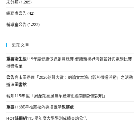
未分類
(1,285)
總務處公告
(42)
輔導室公告
(1,222)
近期文章
重要
衛生組
115年度健康促進創意競賽-健康新視界海報設計與電繪比賽
得獎名單
公告
高市圖辦理「2026朗聲大賞：朗讀文本演出影片徵選活動」之活動
辦法
圖書館
轉知115年 度「周產期高風險孕產婦追蹤關懷計畫說明」
重要
115繁星推薦校內選填說明
教務處
HOT
註冊組
115 學年度大學學測成績查詢公告