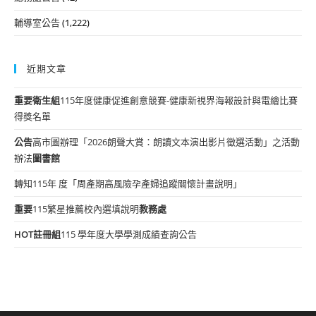
輔導室公告
(1,222)
近期文章
重要
衛生組
115年度健康促進創意競賽-健康新視界海報設計與電繪比賽
得獎名單
公告
高市圖辦理「2026朗聲大賞：朗讀文本演出影片徵選活動」之活動
辦法
圖書館
轉知115年 度「周產期高風險孕產婦追蹤關懷計畫說明」
重要
115繁星推薦校內選填說明
教務處
HOT
註冊組
115 學年度大學學測成績查詢公告