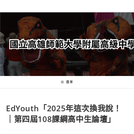
跳
轉
至
主
要
內
容
選單
EdYouth「2025年這次換我說！
｜第四屆108課綱高中生論壇」