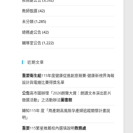
教師甄選
(42)
未分類
(1,285)
總務處公告
(42)
輔導室公告
(1,222)
近期文章
重要
衛生組
115年度健康促進創意競賽-健康新視界海報
設計與電繪比賽得獎名單
公告
高市圖辦理「2026朗聲大賞：朗讀文本演出影片
徵選活動」之活動辦法
圖書館
轉知115年 度「周產期高風險孕產婦追蹤關懷計畫說
明」
重要
115繁星推薦校內選填說明
教務處