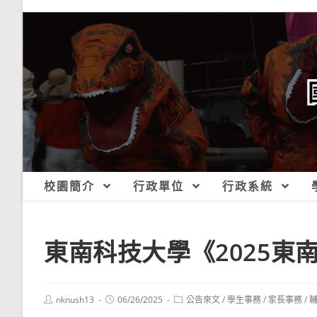
跳
轉
至
主
要
內
容
校園簡介
行政單位
行政系統
東南科技大學《2025
Post
Post
Post
nknush13
06/26/2025
公告來文
/
學生事務
/
家長事務
/
author:
published:
category: