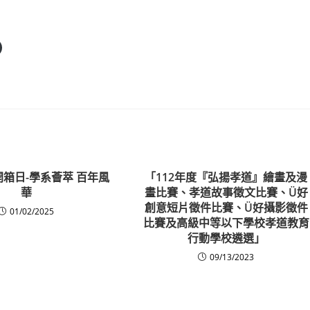
大開箱日-學系薈萃 百年風
「112年度『弘揚孝道』繪畫及漫
華
畫比賽、孝道故事徵文比賽、Ü好
創意短片徵件比賽、Ü好攝影徵件
01/02/2025
比賽及高級中等以下學校孝道教育
行動學校遴選」
09/13/2023