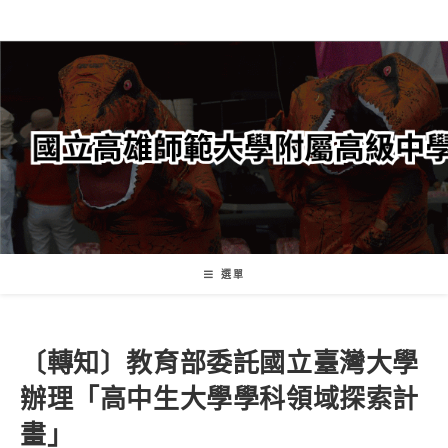
跳
轉
至
主
要
內
容
選單
〔轉知〕教育部委託國立臺灣大學
辦理「高中生大學學科領域探索計
畫」