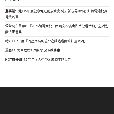
重要
衛生組
115年度健康促進創意競賽-健康新視界海報設計與電繪比賽
得獎名單
公告
高市圖辦理「2026朗聲大賞：朗讀文本演出影片徵選活動」之活動
辦法
圖書館
轉知115年 度「周產期高風險孕產婦追蹤關懷計畫說明」
重要
115繁星推薦校內選填說明
教務處
HOT
註冊組
115 學年度大學學測成績查詢公告