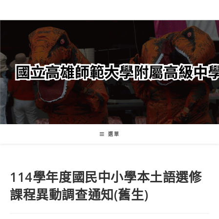
跳
轉
至
主
要
內
容
選單
114學年度國民中小學本土語選修
課程異動調查通知(舊生)