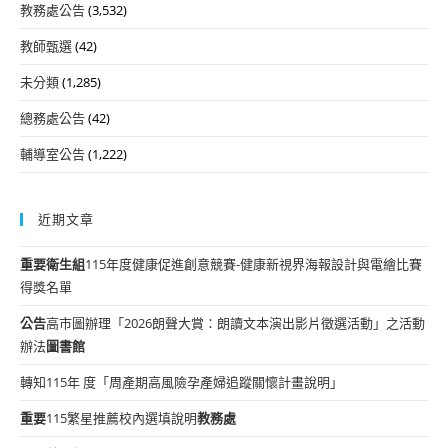
教務處公告
(3,532)
教師甄選
(42)
未分類
(1,285)
總務處公告
(42)
輔導室公告
(1,222)
近期文章
重要
衛生組
115年度健康促進創意競賽-健康新視界海報設計與電繪比賽
得獎名單
公告
高市圖辦理「2026朗聲大賞：朗讀文本演出影片徵選活動」之活動
辦法
圖書館
轉知115年 度「周產期高風險孕產婦追蹤關懷計畫說明」
重要
115繁星推薦校內選填說明
教務處