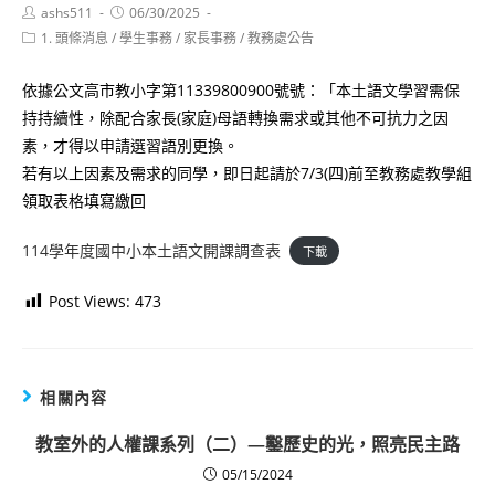
Post
Post
ashs511
06/30/2025
author:
published:
Post
1. 頭條消息
/
學生事務
/
家長事務
/
教務處公告
category:
依據公文高市教小字第11339800900號號：「本土語文學習需保
持持續性，除配合家長(家庭)母語轉換需求或其他不可抗力之因
素，才得以申請選習語別更換。
若有以上因素及需求的同學，即日起請於7/3(四)前至教務處教學組
領取表格填寫繳回
114學年度國中小本土語文開課調查表
下載
Post Views:
473
相關內容
教室外的人權課系列（二）—鑿歷史的光，照亮民主路
05/15/2024