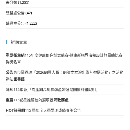
未分類
(1,285)
總務處公告
(42)
輔導室公告
(1,222)
近期文章
重要
衛生組
115年度健康促進創意競賽-健康新視界海報設計與電繪比賽
得獎名單
公告
高市圖辦理「2026朗聲大賞：朗讀文本演出影片徵選活動」之活動
辦法
圖書館
轉知115年 度「周產期高風險孕產婦追蹤關懷計畫說明」
重要
115繁星推薦校內選填說明
教務處
HOT
註冊組
115 學年度大學學測成績查詢公告