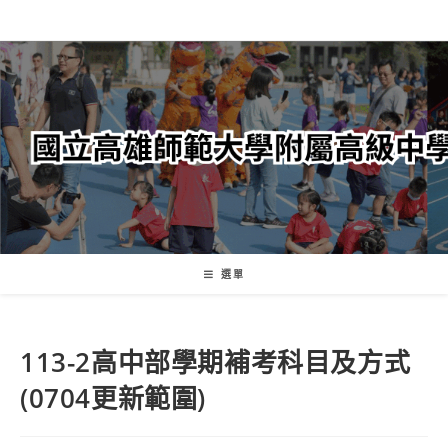
跳
轉
至
主
要
內
容
選單
113-2高中部學期補考科目及方式
(0704更新範圍)