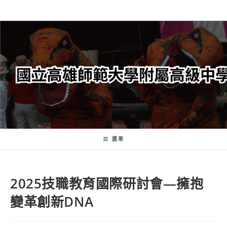
跳
轉
至
主
要
內
容
選單
2025技職教育國際研討會—擁抱
變革創新DNA