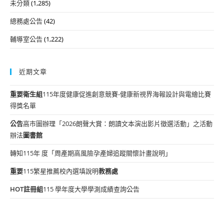
未分類
(1,285)
總務處公告
(42)
輔導室公告
(1,222)
近期文章
重要
衛生組
115年度健康促進創意競賽-健康新視界海報設計與電繪比賽
得獎名單
公告
高市圖辦理「2026朗聲大賞：朗讀文本演出影片徵選活動」之活動
辦法
圖書館
轉知115年 度「周產期高風險孕產婦追蹤關懷計畫說明」
重要
115繁星推薦校內選填說明
教務處
HOT
註冊組
115 學年度大學學測成績查詢公告