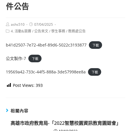
件公告
Post
Post
ashs510
07/04/2025
author:
published:
Post
4. 活動&競賽
/
公告來文
/
學生事務
/
教務處公告
category:
b41d2507-7e72-4bef-89d6-5022c3193877
下載
公文製作-7
下載
19569a42-733c-44f5-888a-3de57998ee8a
下載
Post Views:
393
相關內容
高雄市政府教育局-「2022智慧校園資訊教育園遊會」