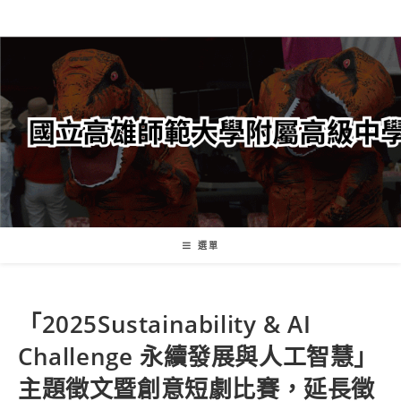
跳
轉
至
主
要
內
容
選單
「2025Sustainability & AI
Challenge 永續發展與人工智慧」
主題徵文暨創意短劇比賽，延長徵