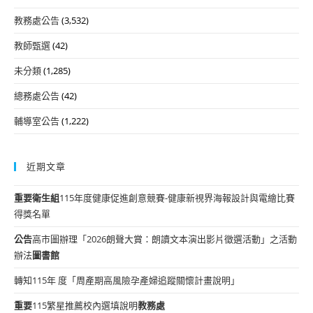
教務處公告
(3,532)
教師甄選
(42)
未分類
(1,285)
總務處公告
(42)
輔導室公告
(1,222)
近期文章
重要
衛生組
115年度健康促進創意競賽-健康新視界海報設計與電繪比賽
得獎名單
公告
高市圖辦理「2026朗聲大賞：朗讀文本演出影片徵選活動」之活動
辦法
圖書館
轉知115年 度「周產期高風險孕產婦追蹤關懷計畫說明」
重要
115繁星推薦校內選填說明
教務處