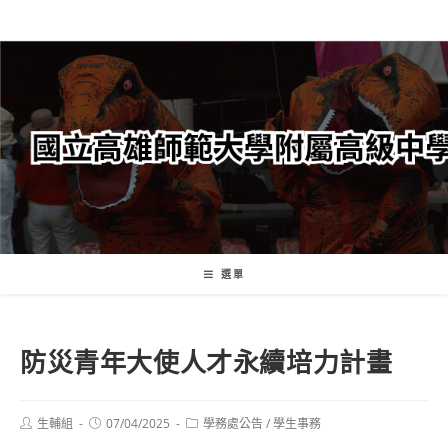
跳
轉
至
主
要
內
容
選單
防災青年大使人才永續培力計畫
Post
Post
Post
生輔組
07/04/2025
學務處公告
/
學生事務
author:
published:
category: