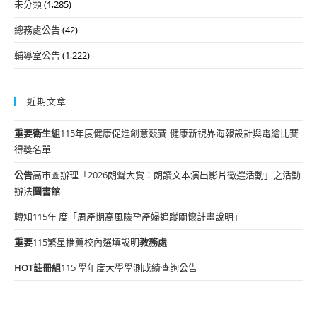
未分類
(1,285)
總務處公告
(42)
輔導室公告
(1,222)
近期文章
重要
衛生組
115年度健康促進創意競賽-健康新視界海報設計與電繪比賽
得獎名單
公告
高市圖辦理「2026朗聲大賞：朗讀文本演出影片徵選活動」之活動
辦法
圖書館
轉知115年 度「周產期高風險孕產婦追蹤關懷計畫說明」
重要
115繁星推薦校內選填說明
教務處
HOT
註冊組
115 學年度大學學測成績查詢公告