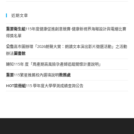
近期文章
重要
衛生組
115年度健康促進創意競賽-健康新視界海報設計與電繪比賽
得獎名單
公告
高市圖辦理「2026朗聲大賞：朗讀文本演出影片徵選活動」之活動
辦法
圖書館
轉知115年 度「周產期高風險孕產婦追蹤關懷計畫說明」
重要
115繁星推薦校內選填說明
教務處
HOT
註冊組
115 學年度大學學測成績查詢公告