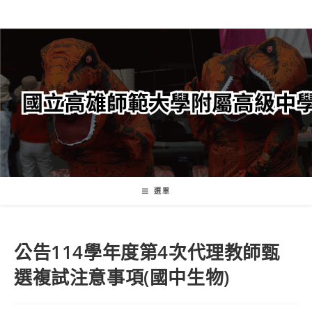
跳
轉
至
主
要
內
容
選單
公告114學年度第4次代理教師甄
選複試注意事項(國中生物)