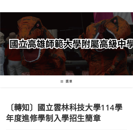
跳
轉
至
主
要
內
容
選單
〔轉知〕國立雲林科技大學114學
年度進修學制入學招生簡章