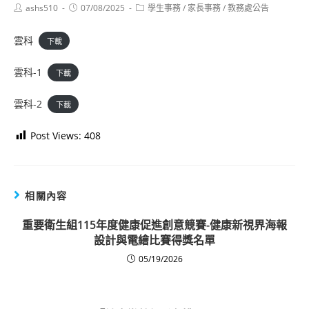
Post
Post
Post
ashs510
07/08/2025
學生事務
/
家長事務
/
教務處公告
author:
published:
category:
雲科
下載
雲科-1
下載
雲科-2
下載
Post Views:
408
相關內容
重要
衛生組
115年度健康促進創意競賽-健康新視界海報
設計與電繪比賽得獎名單
05/19/2026