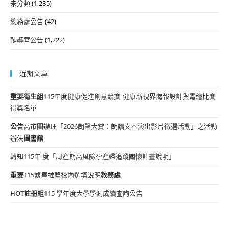
未分類
(1,285)
總務處公告
(42)
輔導室公告
(1,222)
近期文章
重要
衛生組
115年度健康促進創意競賽-健康新視界海報設計與電繪比賽
得獎名單
公告
高市圖辦理「2026朗聲大賞：朗讀文本演出影片徵選活動」之活動
辦法
圖書館
轉知115年 度「周產期高風險孕產婦追蹤關懷計畫說明」
重要
115繁星推薦校內選填說明
教務處
HOT
註冊組
115 學年度大學學測成績查詢公告