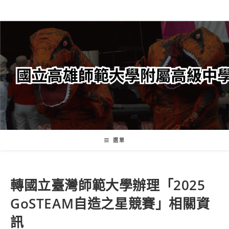
跳
轉
至
主
要
內
容
選單
轉國立臺灣師範大學辦理「2025
GoSTEAM自造之星競賽」相關資
訊