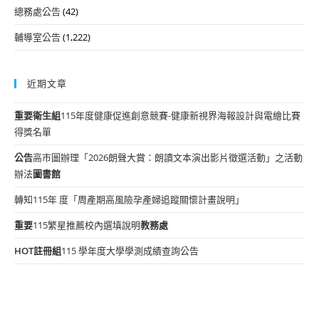
總務處公告
(42)
輔導室公告
(1,222)
近期文章
重要
衛生組
115年度健康促進創意競賽-健康新視界海報設計與電繪比賽
得獎名單
公告
高市圖辦理「2026朗聲大賞：朗讀文本演出影片徵選活動」之活動
辦法
圖書館
轉知115年 度「周產期高風險孕產婦追蹤關懷計畫說明」
重要
115繁星推薦校內選填說明
教務處
HOT
註冊組
115 學年度大學學測成績查詢公告