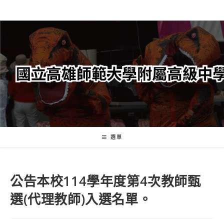
跳
轉
至
主
要
內
容
選單
公告本校114學年度第4次教師甄
選(代理教師)入選名單。