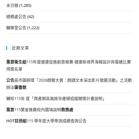
未分類
(1,285)
總務處公告
(42)
輔導室公告
(1,222)
近期文章
重要
衛生組
115年度健康促進創意競賽-健康新視界海報設計與電繪比賽
得獎名單
公告
高市圖辦理「2026朗聲大賞：朗讀文本演出影片徵選活動」之活動
辦法
圖書館
轉知115年 度「周產期高風險孕產婦追蹤關懷計畫說明」
重要
115繁星推薦校內選填說明
教務處
HOT
註冊組
115 學年度大學學測成績查詢公告