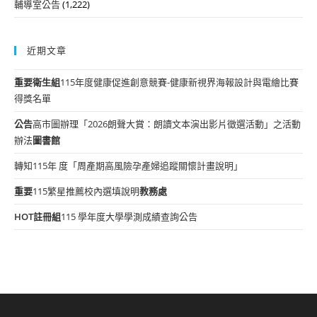
輔導室公告
(1,222)
近期文章
重要
衛生組
115年度健康促進創意競賽-健康新視界海報設計與電繪比賽
得獎名單
公告
高市圖辦理「2026朗聲大賞：朗讀文本演出影片徵選活動」之活動
辦法
圖書館
轉知115年 度「周產期高風險孕產婦追蹤關懷計畫說明」
重要
115繁星推薦校內選填說明
教務處
HOT
註冊組
115 學年度大學學測成績查詢公告