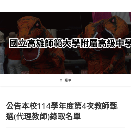
跳
轉
至
主
要
內
容
選單
公告本校114學年度第4次教師甄
選(代理教師)錄取名單