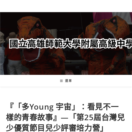
跳
轉
至
主
要
內
容
選單
『「多Young 宇宙」：看見不一
樣的青春故事』—「第25屆台灣兒
少優質節目兒少評審培力營」