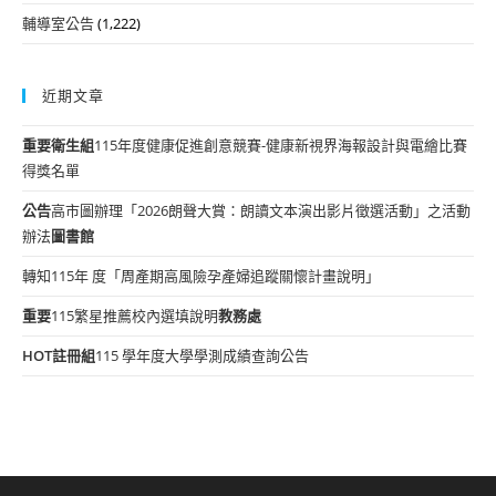
輔導室公告
(1,222)
近期文章
重要
衛生組
115年度健康促進創意競賽-健康新視界海報設計與電繪比賽
得獎名單
公告
高市圖辦理「2026朗聲大賞：朗讀文本演出影片徵選活動」之活動
辦法
圖書館
轉知115年 度「周產期高風險孕產婦追蹤關懷計畫說明」
重要
115繁星推薦校內選填說明
教務處
HOT
註冊組
115 學年度大學學測成績查詢公告