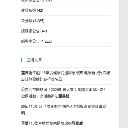
教師甄選
(42)
未分類
(1,285)
總務處公告
(42)
輔導室公告
(1,222)
近期文章
重要
衛生組
115年度健康促進創意競賽-健康新視界海報
設計與電繪比賽得獎名單
公告
高市圖辦理「2026朗聲大賞：朗讀文本演出影片
徵選活動」之活動辦法
圖書館
轉知115年 度「周產期高風險孕產婦追蹤關懷計畫說
明」
重要
115繁星推薦校內選填說明
教務處