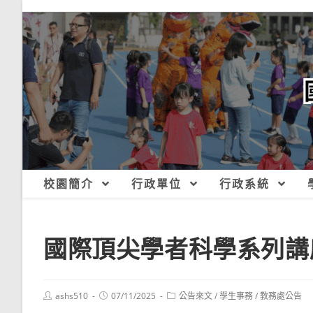
跳
轉
至
主
要
內
容
校園簡介
行政單位
行政系統
國際頂尖學者科學系列講
Post
Post
Post
ashs510
07/11/2025
公告來文
/
學生事務
/
教務處公告
author:
published:
category: