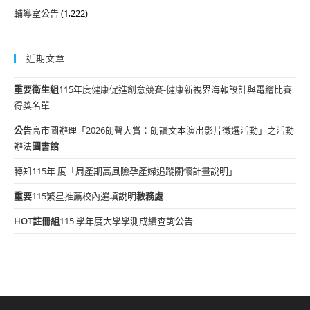
輔導室公告
(1,222)
近期文章
重要
衛生組
115年度健康促進創意競賽-健康新視界海報設計與電繪比賽
得獎名單
公告
高市圖辦理「2026朗聲大賞：朗讀文本演出影片徵選活動」之活動
辦法
圖書館
轉知115年 度「周產期高風險孕產婦追蹤關懷計畫說明」
重要
115繁星推薦校內選填說明
教務處
HOT
註冊組
115 學年度大學學測成績查詢公告