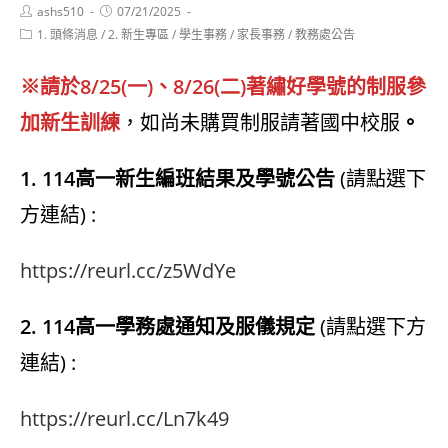
Post
Post
ashs510
07/21/2025
author:
published:
Post
1. 頭條消息
/
2. 新生專區
/
學生事務
/
家長事務
/
教務處公告
category:
※
請於8/25(一)、8/26(二)著繡好學號的制服參
加新生訓練
，如尚未購買制服請著國中校服
。
1. 114高一新生編班結果及學號公告
(請點選下
方連結) :
https://reurl.cc/z5WdYe
2. 114高一學務處通知及服儀規定
(請點選下方
連結) :
https://reurl.cc/Ln7k49