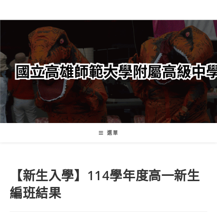
跳
轉
至
主
要
內
容
選單
【新生入學】114學年度高一新生
編班結果