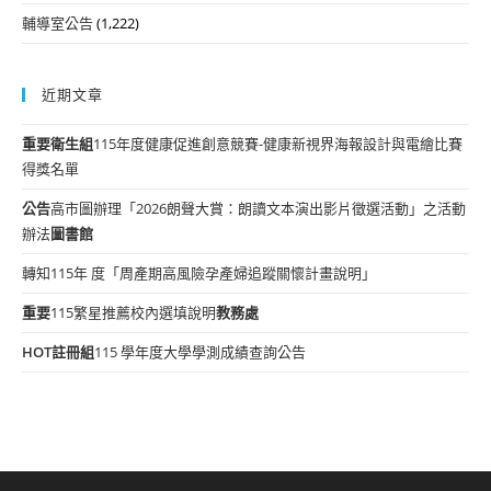
輔導室公告
(1,222)
近期文章
重要
衛生組
115年度健康促進創意競賽-健康新視界海報設計與電繪比賽
得獎名單
公告
高市圖辦理「2026朗聲大賞：朗讀文本演出影片徵選活動」之活動
辦法
圖書館
轉知115年 度「周產期高風險孕產婦追蹤關懷計畫說明」
重要
115繁星推薦校內選填說明
教務處
HOT
註冊組
115 學年度大學學測成績查詢公告