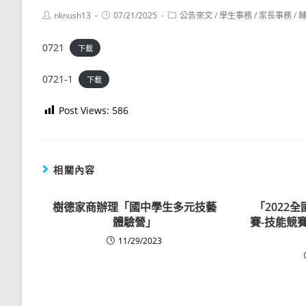
Post
Post
Post
nknush13
07/21/2025
公告來文
/
學生事務
/
家長事務
/
author:
published:
category:
0721
下載
0721-1
下載
Post Views:
586
相關內容
樹德家商辦理「國中學生多元技藝
「2022
體驗營」
賽-技能競
11/29/2023