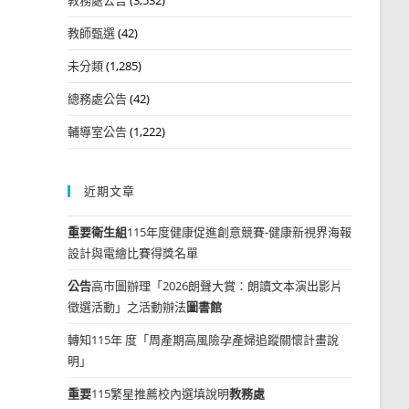
教師甄選
(42)
未分類
(1,285)
總務處公告
(42)
輔導室公告
(1,222)
近期文章
重要
衛生組
115年度健康促進創意競賽-健康新視界海報
設計與電繪比賽得獎名單
公告
高市圖辦理「2026朗聲大賞：朗讀文本演出影片
徵選活動」之活動辦法
圖書館
轉知115年 度「周產期高風險孕產婦追蹤關懷計畫說
明」
重要
115繁星推薦校內選填說明
教務處