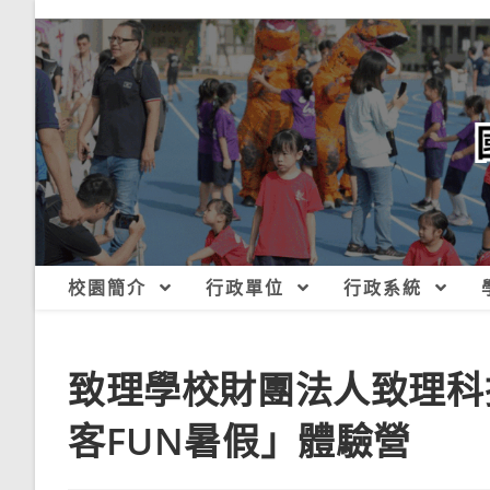
跳
轉
至
主
要
內
容
校園簡介
行政單位
行政系統
致理學校財團法人致理科
客FUN暑假」體驗營