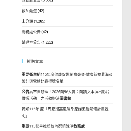
教師甄選
(42)
未分類
(1,285)
總務處公告
(42)
輔導室公告
(1,222)
近期文章
重要
衛生組
115年度健康促進創意競賽-健康新視界海報
設計與電繪比賽得獎名單
公告
高市圖辦理「2026朗聲大賞：朗讀文本演出影片
徵選活動」之活動辦法
圖書館
轉知115年 度「周產期高風險孕產婦追蹤關懷計畫說
明」
重要
115繁星推薦校內選填說明
教務處