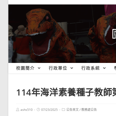
跳
轉
至
主
要
內
容
校園簡介
行政單位
行政系統
114年海洋素養種子教
Post
Post
Post
ashs510
07/23/2025
公告來文
/
教務處公告
author:
published:
category: