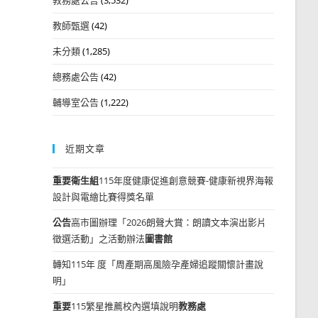
教師甄選
(42)
未分類
(1,285)
總務處公告
(42)
輔導室公告
(1,222)
近期文章
重要
衛生組
115年度健康促進創意競賽-健康新視界海報
設計與電繪比賽得獎名單
公告
高市圖辦理「2026朗聲大賞：朗讀文本演出影片
徵選活動」之活動辦法
圖書館
轉知115年 度「周產期高風險孕產婦追蹤關懷計畫說
明」
重要
115繁星推薦校內選填說明
教務處