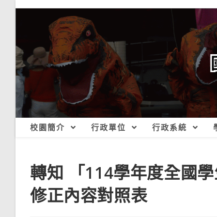
跳
轉
至
主
要
內
容
校園簡介
行政單位
行政系統
轉知 「114學年度全國
修正內容對照表