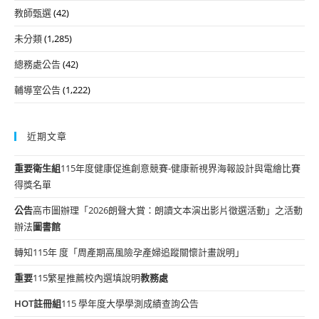
教師甄選
(42)
未分類
(1,285)
總務處公告
(42)
輔導室公告
(1,222)
近期文章
重要
衛生組
115年度健康促進創意競賽-健康新視界海報設計與電繪比賽
得獎名單
公告
高市圖辦理「2026朗聲大賞：朗讀文本演出影片徵選活動」之活動
辦法
圖書館
轉知115年 度「周產期高風險孕產婦追蹤關懷計畫說明」
重要
115繁星推薦校內選填說明
教務處
HOT
註冊組
115 學年度大學學測成績查詢公告