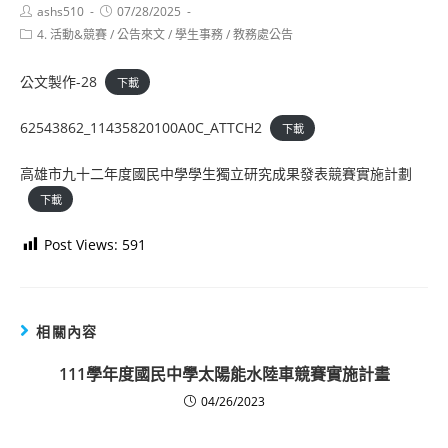
Post
Post
ashs510
07/28/2025
author:
published:
Post
4. 活動&競賽
/
公告來文
/
學生事務
/
教務處公告
category:
公文製作-28
下載
62543862_11435820100A0C_ATTCH2
下載
高雄市九十二年度國民中學學生獨立研究成果發表競賽實施計劃
下載
Post Views:
591
相關內容
111學年度國民中學太陽能水陸車競賽實施計畫
04/26/2023