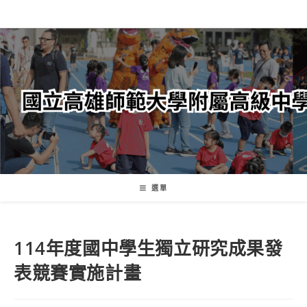
跳
轉
至
主
要
內
容
選單
114年度國中學生獨立研究成果發
表競賽實施計畫