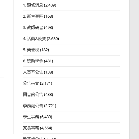
1. 頭條消息
(2,439)
2. 新生專區
(163)
3. 教師研習
(493)
4. 活動&競賽
(2,630)
5. 榮譽榜
(182)
6. 獎助學金
(481)
人事室公告
(138)
公告來文
(3,171)
圖書館公告
(433)
學務處公告
(2,721)
日
學生事務
(6,433)
家長事務
(4,564)
教務處公告
(3,532)