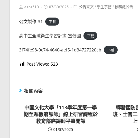
Post
Post
Post
ashs510
07/30/2025
公告來文
/
學生事務
/
教務處公告
author:
published:
category:
公文製作-31
下載
高中生全球衛生學習計畫-宣傳圖
下載
3f74fe98-0c74-4640-aef5-1d34727220cb
下載
Post Views:
523
相關內容
中國文化大學「113學年度第一學
轉發國防
期至寒假磨課師」線上研習課程於
班、士官二
教育部磨課師平臺開課
上
01/07/2025