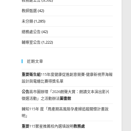
教師甄選
(42)
未分類
(1,285)
總務處公告
(42)
輔導室公告
(1,222)
近期文章
重要
衛生組
115年度健康促進創意競賽-健康新視界海報
設計與電繪比賽得獎名單
公告
高市圖辦理「2026朗聲大賞：朗讀文本演出影片
徵選活動」之活動辦法
圖書館
轉知115年 度「周產期高風險孕產婦追蹤關懷計畫說
明」
重要
115繁星推薦校內選填說明
教務處