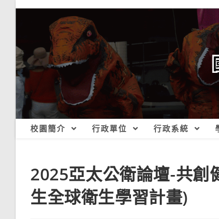
跳
轉
至
主
要
內
容
校園簡介
行政單位
行政系統
2025亞太公衛論壇-共
生全球衛生學習計畫)