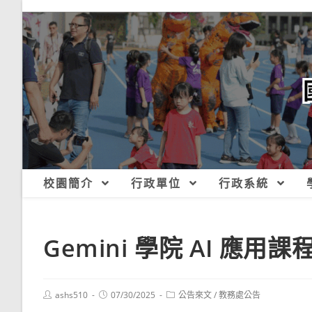
跳
轉
至
主
要
內
容
校園簡介
行政單位
行政系統
Gemini 學院 AI 應用課
Post
Post
Post
ashs510
07/30/2025
公告來文
/
教務處公告
author:
published:
category: