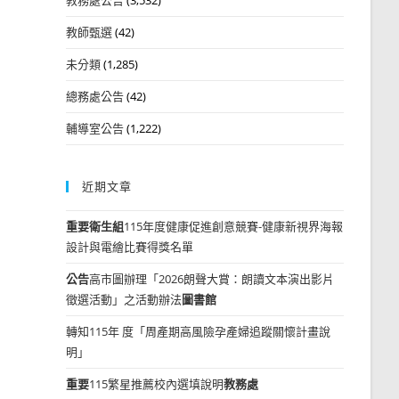
教師甄選
(42)
未分類
(1,285)
總務處公告
(42)
輔導室公告
(1,222)
近期文章
重要
衛生組
115年度健康促進創意競賽-健康新視界海報
設計與電繪比賽得獎名單
公告
高市圖辦理「2026朗聲大賞：朗讀文本演出影片
徵選活動」之活動辦法
圖書館
轉知115年 度「周產期高風險孕產婦追蹤關懷計畫說
明」
重要
115繁星推薦校內選填說明
教務處