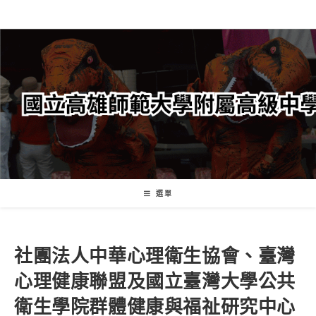
跳
轉
至
主
要
內
容
選單
社團法人中華心理衛生協會、臺灣
心理健康聯盟及國立臺灣大學公共
衛生學院群體健康與福祉研究中心