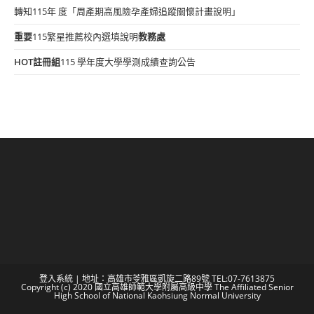
轉知115年 度「周產期高風險孕產婦追蹤關懷計畫說明」
重要
115繁星推薦校內選填說明
教務處
HOT
註冊組
115 學年度大學學測成績查詢公告
登入系統
| 地址：高雄市苓雅區凱旋二路89號 TEL:07-7613875
Copyright (c) 2020 國立高雄師範大學附屬高級中學 The Affiliated Senior
High School of National Kaohsiung Normal University