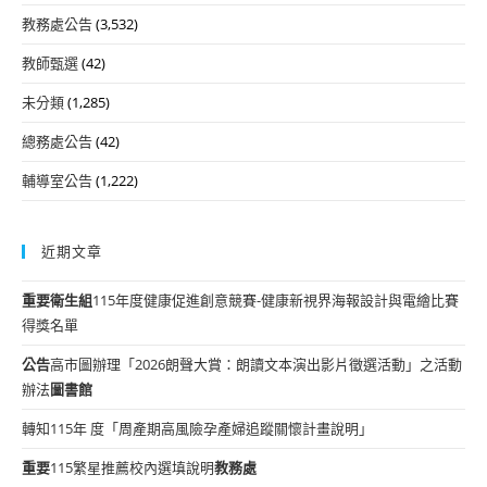
教務處公告
(3,532)
教師甄選
(42)
未分類
(1,285)
總務處公告
(42)
輔導室公告
(1,222)
近期文章
重要
衛生組
115年度健康促進創意競賽-健康新視界海報設計與電繪比賽
得獎名單
公告
高市圖辦理「2026朗聲大賞：朗讀文本演出影片徵選活動」之活動
辦法
圖書館
轉知115年 度「周產期高風險孕產婦追蹤關懷計畫說明」
重要
115繁星推薦校內選填說明
教務處