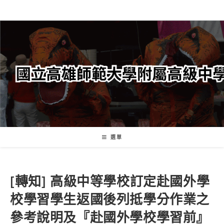
跳
轉
至
主
要
內
容
選單
[轉知] 高級中等學校訂定赴國外學
校學習學生返國後列抵學分作業之
參考說明及『赴國外學校學習前』