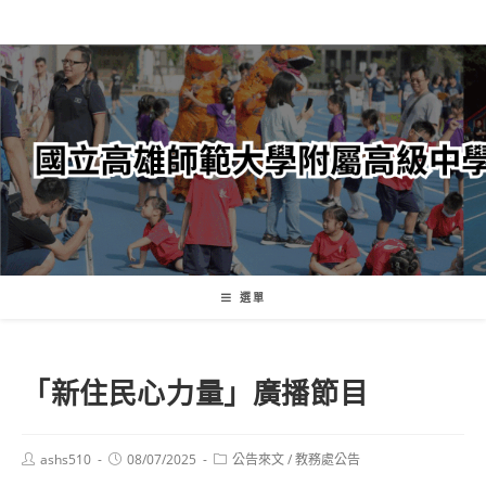
跳
轉
至
主
要
內
容
選單
「新住民心力量」廣播節目
Post
Post
Post
ashs510
08/07/2025
公告來文
/
教務處公告
author:
published:
category: