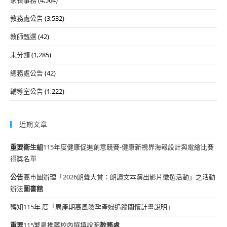
教務處公告
(3,532)
教師甄選
(42)
未分類
(1,285)
總務處公告
(42)
輔導室公告
(1,222)
近期文章
重要
衛生組
115年度健康促進創意競賽-健康新視界海報設計與電繪比賽
得獎名單
公告
高市圖辦理「2026朗聲大賞：朗讀文本演出影片徵選活動」之活動
辦法
圖書館
轉知115年 度「周產期高風險孕產婦追蹤關懷計畫說明」
重要
115繁星推薦校內選填說明
教務處