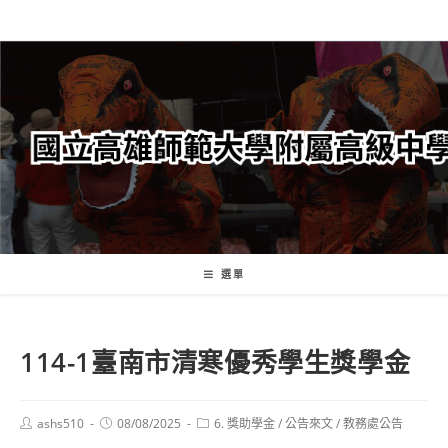
跳
轉
至
主
要
內
容
選單
114-1臺南市清寒優秀學生獎學金
Post
Post
Post
ashs510
08/08/2025
6. 獎助學金
/
公告來文
/
教務處公告
author:
published:
category: