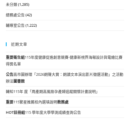
未分類
(1,285)
總務處公告
(42)
輔導室公告
(1,222)
近期文章
重要
衛生組
115年度健康促進創意競賽-健康新視界海報設計與電繪比賽
得獎名單
公告
高市圖辦理「2026朗聲大賞：朗讀文本演出影片徵選活動」之活動
辦法
圖書館
轉知115年 度「周產期高風險孕產婦追蹤關懷計畫說明」
重要
115繁星推薦校內選填說明
教務處
HOT
註冊組
115 學年度大學學測成績查詢公告