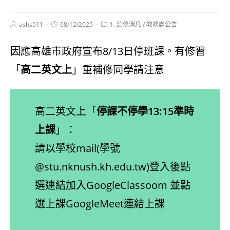
Post
Post
Post
ashs511
08/12/2025
1. 頭條消息
/
教務處公告
author:
published:
category:
因應高雄市政府宣布8/13日停班課。有修習
「
高二英文上
」重補修同學請注意
高二英文上「
停課不停學13:15準時
上課
」：
請以學校mail(學號
@stu.nknush.kh.edu.tw)登入後點
選連結加入GoogleClassoom 並點
選上課GoogleMeet連結上課