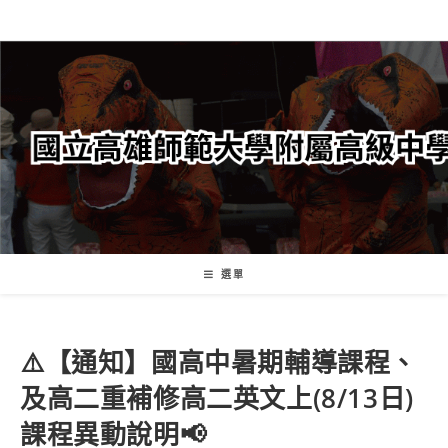
跳
轉
至
主
要
內
容
選單
⚠️【通知】國高中暑期輔導課程、
及高二重補修高二英文上(8/13日)
課程異動說明📢