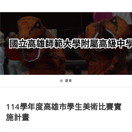
跳
轉
至
主
要
內
容
選單
114學年度高雄市學生美術比賽實
施計畫