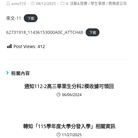
Post
Post
Post
ashs510
08/12/2025
4. 活動&競賽
/
學生事務
/
教務處公告
author:
published:
category:
來文-11
下載
62731918_11436153000A0C_ATTCH48
下載
Post Views:
412
相關內容
通知112-2高三畢業生分科2模收據可領回
06/06/2024
轉知「115學年度大學分發入學」相關資訊
11/27/2025