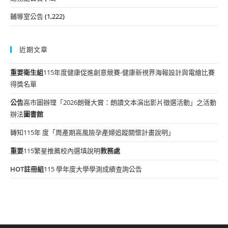
輔導室公告
(1,222)
近期文章
重要
衛生組
115年度健康促進創意競賽-健康新視界海報設計與電繪比賽
得獎名單
公告
高市圖辦理「2026朗聲大賞：朗讀文本演出影片徵選活動」之活動
辦法
圖書館
轉知115年 度「周產期高風險孕產婦追蹤關懷計畫說明」
重要
115繁星推薦校內選填說明
教務處
HOT
註冊組
115 學年度大學學測成績查詢公告